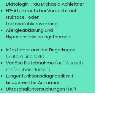
Diätologin, Frau Michaela Achleitner
H2-Atemtests bei Verdacht auf
Fruktose- oder
Laktosefehlverwertung
Allergieabklärung und
Hyposensibilisierungstherapie
Infektlabor aus der Fingerkuppe
(Blutbild und CRP)
Venöse Blutabnahme
(auf Wunsch
mit "Zauberpflaster")
Lungenfunktionsdiagnostik mit
kindgerechter Animation
Ultraschalluntersuchungen
(Hüft-,
Abdomen- inkl. Nieren- und ZNS-
Sonografie)
Laserakupunktur bei ausgewählten
Krankheitsbildern
Ohrlochstechen